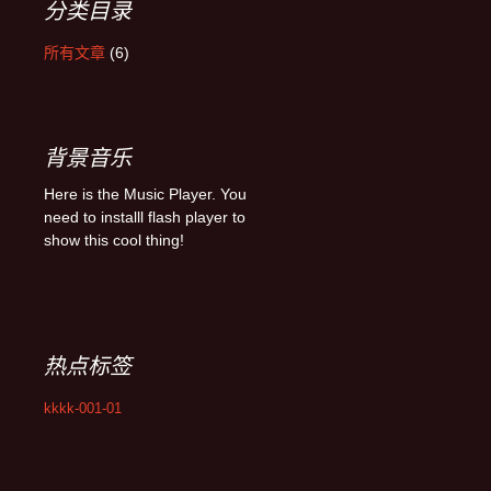
分类目录
所有文章
(6)
背景音乐
Here is the Music Player. You
need to installl flash player to
show this cool thing!
热点标签
kkkk-001-01