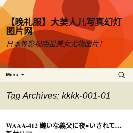
【晚礼服】大美人儿写真幻灯
图片网
日本等影视明星美女尤物图片！
Skip to content
搜
Menu
索：
Tag Archives: kkkk-001-01
WAAA-412 嫌いな義父に夜●いされて…