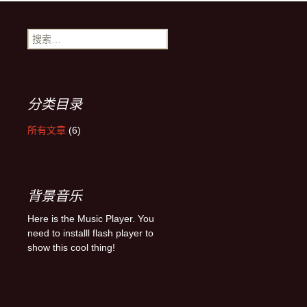
搜索：
分类目录
所有文章
(6)
背景音乐
Here is the Music Player. You
need to installl flash player to
show this cool thing!