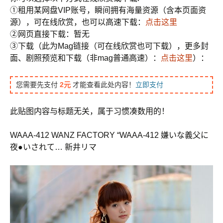
①租用某网盘VIP账号，瞬间拥有海量资源（含本页面资
源），可在线欣赏，也可以高速下载：
点击这里
②网页直接下载：暂无
③下载（此为Mag链接（可在线欣赏也可下载），更多封
面、剧照预览和下载（非mag普通高速）：
点击这里
）：
您需要先支付
2元
才能查看此处内容！
立即支付
此贴图内容与标题无关，属于习惯凑数用的！
WAAA-412 WANZ FACTORY “WAAA-412 嫌いな義父に
夜●いされて… 新井リマ