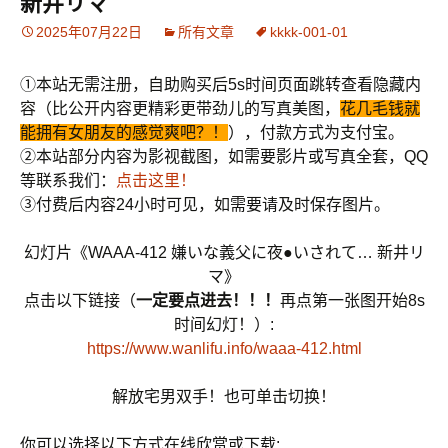
新井リマ
2025年07月22日
所有文章
kkkk-001-01
①本站无需注册，自助购买后5s时间页面跳转查看隐藏内
容（比公开内容更精彩更带劲儿的写真美图，
花几毛钱就
能拥有女朋友的感觉爽吧？！
），付款方式为支付宝。
②本站部分内容为影视截图，如需要影片或写真全套，QQ
等联系我们：
点击这里！
③付费后内容24小时可见，如需要请及时保存图片。
幻灯片《WAAA-412 嫌いな義父に夜●いされて… 新井リ
マ》
点击以下链接（
一定要点进去！！！
再点第一张图开始8s
时间幻灯！）:
https://www.wanlifu.info/waaa-412.html
解放宅男双手！也可单击切换！
你可以选择以下方式在线欣赏或下载: