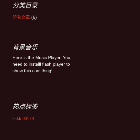
分类目录
所有文章
(6)
背景音乐
Here is the Music Player. You
need to installl flash player to
show this cool thing!
热点标签
kkkk-001-01